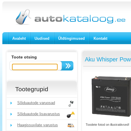
Avaleht
Uudised
Üldtingimused
Kontakt
Toote otsing
Aku Whisper Pow
Tootegrupid
Sõiduautode varuosad
Sõiduautode lisavarustus
Toodete fotod on illustratiivsed!
Haagissuvilate varustus