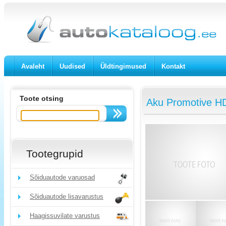
Avaleht
Uudised
Üldtingimused
Kontakt
Toote otsing
Aku Promotive H
Tootegrupid
Sõiduautode varuosad
Sõiduautode lisavarustus
Haagissuvilate varustus