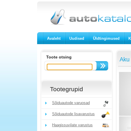
Avaleht
Uudised
Üldtingimused
K
Toote otsing
Aku
Tootegrupid
Sõiduautode varuosad
Sõiduautode lisavarustus
Haagissuvilate varustus