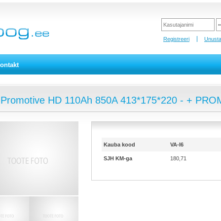
Registreeri
Unusta
ontakt
 Promotive HD 110Ah 850A 413*175*220 - + PR
Kauba kood
VA-I6
SJH KM-ga
180,71