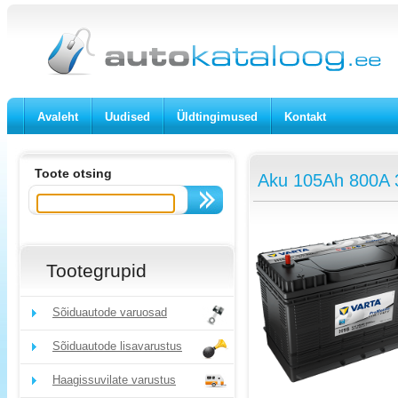
Avaleht
Uudised
Üldtingimused
Kontakt
Toote otsing
Aku 105Ah 800A 
Tootegrupid
Sõiduautode varuosad
Sõiduautode lisavarustus
Haagissuvilate varustus