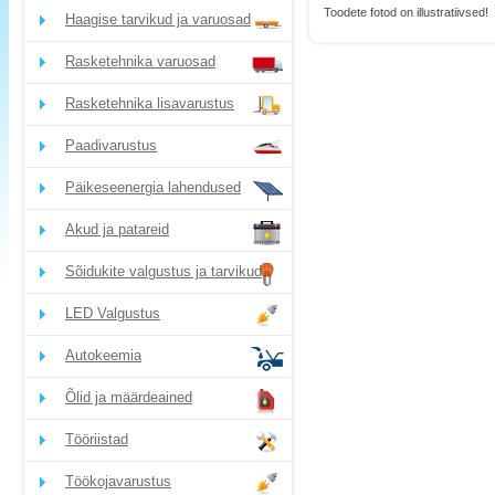
Toodete fotod on illustratiivsed!
Haagise tarvikud ja varuosad
Rasketehnika varuosad
Rasketehnika lisavarustus
Paadivarustus
Päikeseenergia lahendused
Akud ja patareid
Sõidukite valgustus ja tarvikud
LED Valgustus
Autokeemia
Õlid ja määrdeained
Tööriistad
Töökojavarustus