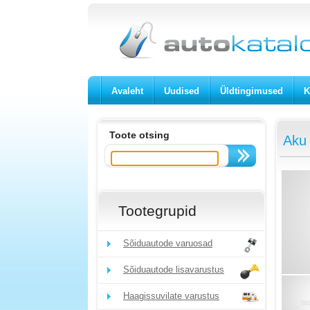
Avaleht
Uudised
Üldtingimused
K
Toote otsing
Aku
Tootegrupid
Sõiduautode varuosad
Sõiduautode lisavarustus
Haagissuvilate varustus