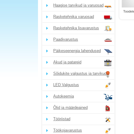
Haagise tarvikud ja varuosad
Toodete
Rasketehnika varuosad
Rasketehnika lisavarustus
Paadivarustus
Päikeseenergia lahendused
Akud ja patareid
Sõidukite valgustus ja tarvikud
LED Valgustus
Autokeemia
Õlid ja määrdeained
Tööriistad
Töökojavarustus