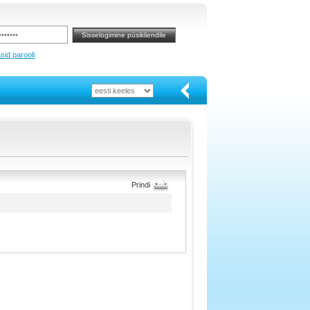
sid parooli
Prindi