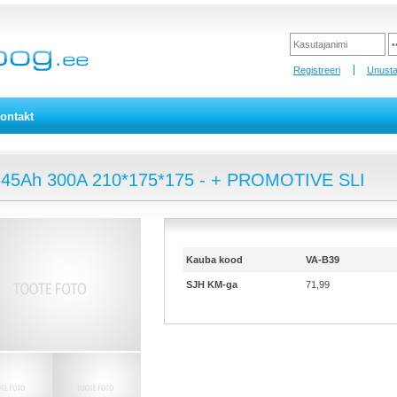
Registreeri
Unusta
ontakt
 45Ah 300A 210*175*175 - + PROMOTIVE SLI
Kauba kood
VA-B39
SJH KM-ga
71,99