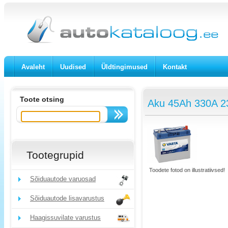
Avaleht
Uudised
Üldtingimused
Kontakt
Toote otsing
Aku 45Ah 330A 2
Tootegrupid
Toodete fotod on illustratiivsed!
Sõiduautode varuosad
Sõiduautode lisavarustus
Haagissuvilate varustus