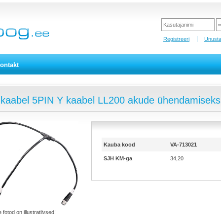
Registreeri
Unusta
ontakt
 kaabel 5PIN Y kaabel LL200 akude ühendamiseks
Kauba kood
VA-713021
SJH KM-ga
34,20
 fotod on illustratiivsed!