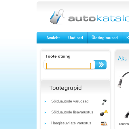
Avaleht
Uudised
Üldtingimused
K
Toote otsing
Aku
Tootegrupid
Sõiduautode varuosad
Sõiduautode lisavarustus
Haagissuvilate varustus
Toodete