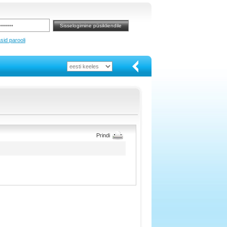
sid parooli
Prindi