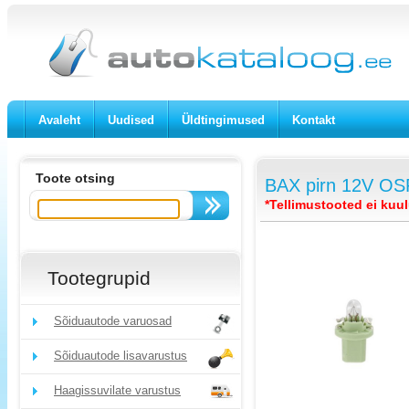
Avaleht
Uudised
Üldtingimused
Kontakt
Toote otsing
BAX pirn 12V OS
*Tellimustooted ei kuu
Tootegrupid
Sõiduautode varuosad
Sõiduautode lisavarustus
Haagissuvilate varustus