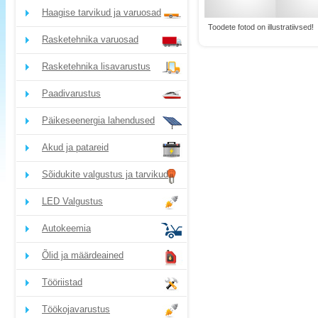
Haagise tarvikud ja varuosad
Toodete fotod on illustratiivsed!
Rasketehnika varuosad
Rasketehnika lisavarustus
Paadivarustus
Päikeseenergia lahendused
Akud ja patareid
Sõidukite valgustus ja tarvikud
LED Valgustus
Autokeemia
Õlid ja määrdeained
Tööriistad
Töökojavarustus