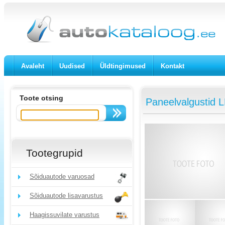
Avaleht
Uudised
Üldtingimused
Kontakt
Toote otsing
Paneelvalgustid
Tootegrupid
Sõiduautode varuosad
Sõiduautode lisavarustus
Haagissuvilate varustus