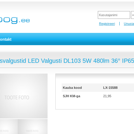
Registreeri
Unusta
ontakt
isvalgustid LED Valgusti DL103 5W 480lm 36° IP
Kauba kood
LX-15588
SJH KM-ga
21,95