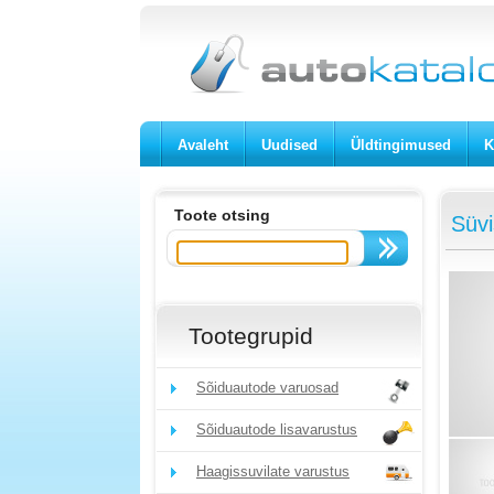
Avaleht
Uudised
Üldtingimused
K
Toote otsing
Süv
Tootegrupid
Sõiduautode varuosad
Sõiduautode lisavarustus
Haagissuvilate varustus