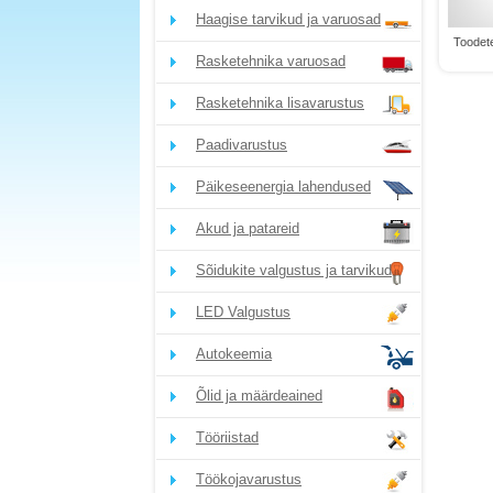
Haagise tarvikud ja varuosad
Toodete
Rasketehnika varuosad
Rasketehnika lisavarustus
Paadivarustus
Päikeseenergia lahendused
Akud ja patareid
Sõidukite valgustus ja tarvikud
LED Valgustus
Autokeemia
Õlid ja määrdeained
Tööriistad
Töökojavarustus