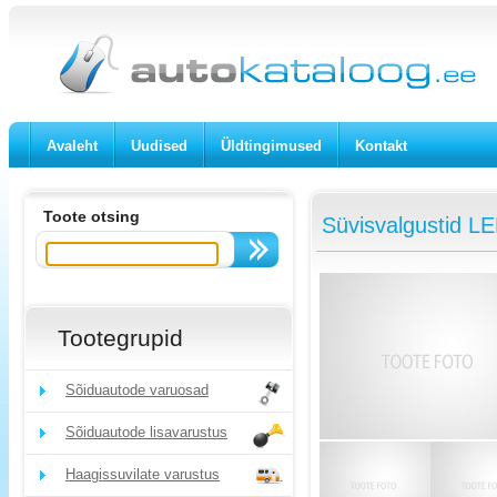
Avaleht
Uudised
Üldtingimused
Kontakt
Toote otsing
Süvisvalgustid L
Tootegrupid
Sõiduautode varuosad
Sõiduautode lisavarustus
Haagissuvilate varustus