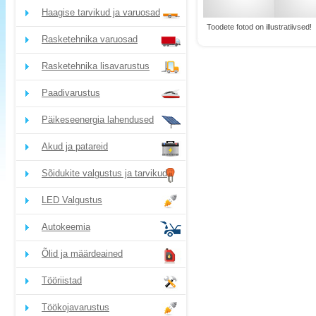
Haagise tarvikud ja varuosad
Toodete fotod on illustratiivsed!
Rasketehnika varuosad
Rasketehnika lisavarustus
Paadivarustus
Päikeseenergia lahendused
Akud ja patareid
Sõidukite valgustus ja tarvikud
LED Valgustus
Autokeemia
Õlid ja määrdeained
Tööriistad
Töökojavarustus