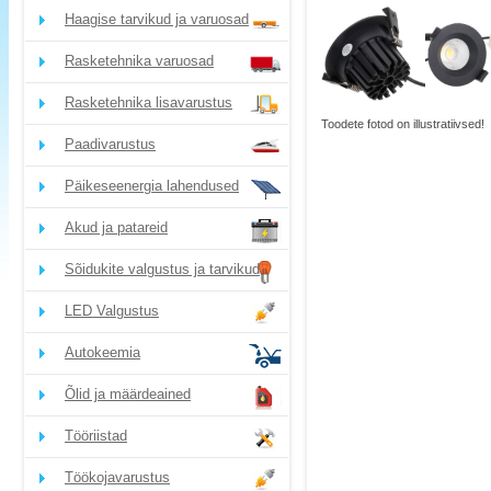
Haagise tarvikud ja varuosad
Rasketehnika varuosad
Rasketehnika lisavarustus
Toodete fotod on illustratiivsed!
Paadivarustus
Päikeseenergia lahendused
Akud ja patareid
Sõidukite valgustus ja tarvikud
LED Valgustus
Autokeemia
Õlid ja määrdeained
Tööriistad
Töökojavarustus