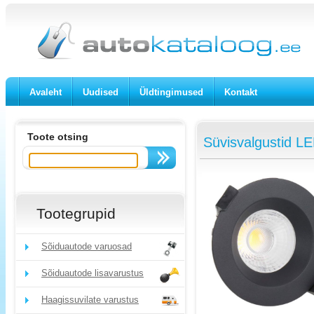
Avaleht
Uudised
Üldtingimused
Kontakt
Toote otsing
Süvisvalgustid L
Tootegrupid
Sõiduautode varuosad
Sõiduautode lisavarustus
Haagissuvilate varustus