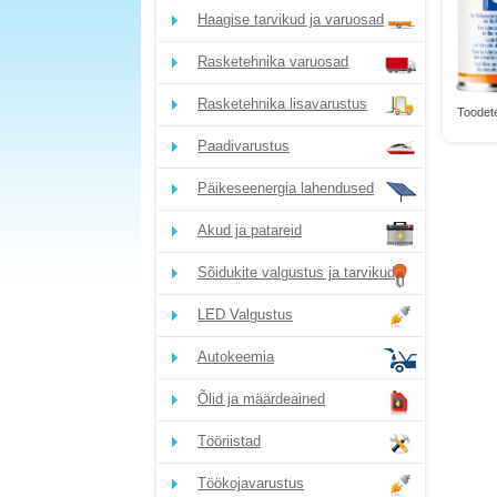
Haagise tarvikud ja varuosad
Rasketehnika varuosad
Rasketehnika lisavarustus
Toodete
Paadivarustus
Päikeseenergia lahendused
Akud ja patareid
Sõidukite valgustus ja tarvikud
LED Valgustus
Autokeemia
Õlid ja määrdeained
Tööriistad
Töökojavarustus