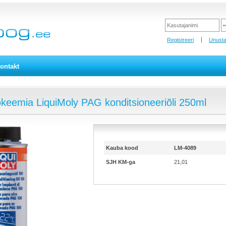
Registreeri
Unusta
ontakt
keemia LiquiMoly PAG konditsioneeriõli 250ml
Kauba kood
LM-4089
SJH KM-ga
21,01