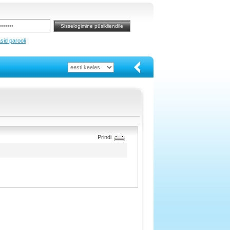
sid parooli
Prindi