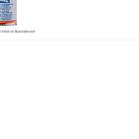
 fotod on illustratiivsed!