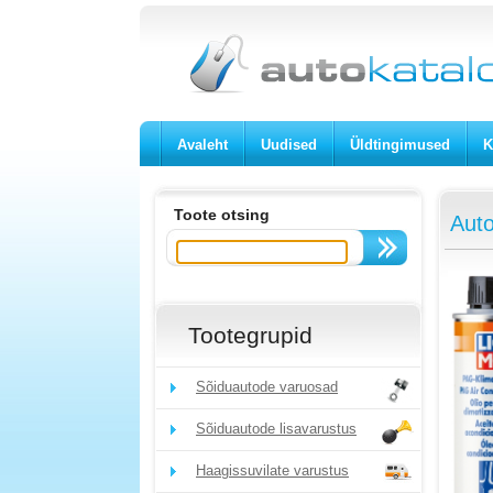
Avaleht
Uudised
Üldtingimused
K
Toote otsing
Auto
Tootegrupid
Sõiduautode varuosad
Sõiduautode lisavarustus
Haagissuvilate varustus