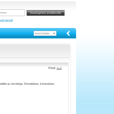
sid parooli
Prindi
tailide ja värvidega. Eemaldatav, kohandatav