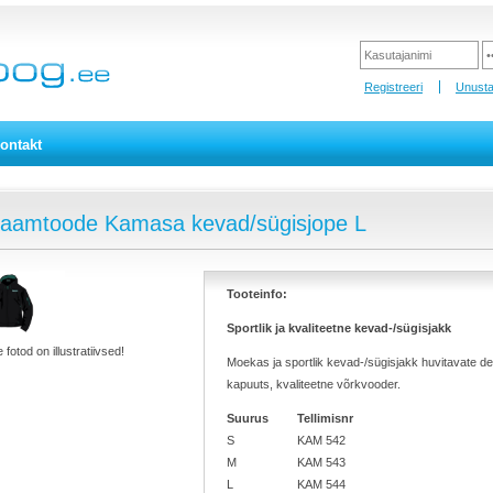
Registreeri
Unusta
ontakt
laamtoode Kamasa kevad/sügisjope L
Tooteinfo:
Sportlik ja kvaliteetne kevad-/sügisjakk
 fotod on illustratiivsed!
Moekas ja sportlik kevad-/sügisjakk huvitavate de
kapuuts, kvaliteetne võrkvooder.
Suurus
Tellimisnr
S
KAM 542
M
KAM 543
L
KAM 544