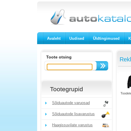
Avaleht
Uudised
Üldtingimused
K
Toote otsing
Rek
Tootegrupid
Toodete
Sõiduautode varuosad
Sõiduautode lisavarustus
Haagissuvilate varustus