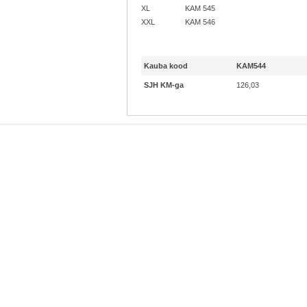
XL
KAM 545
XXL
KAM 546
Kauba kood
KAM544
SJH KM-ga
126,03