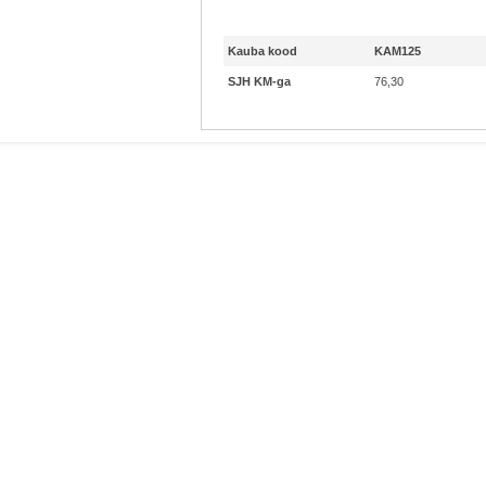
Kauba kood
KAM125
SJH KM-ga
76,30