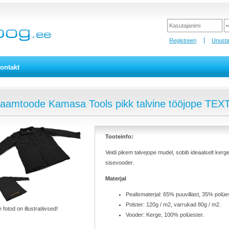
Registreeri
Unusta
ontakt
laamtoode Kamasa Tools pikk talvine tööjope TE
Tooteinfo:
Veidi pikem talvejope mudel, sobib ideaalselt kerge
sisevooder.
Materjal
Pealismaterjal: 65% puuvillast, 35% polüest
Polster: 120g / m2, varrukad 80g / m2.
 fotod on illustratiivsed!
Vooder: Kerge, 100% polüester.