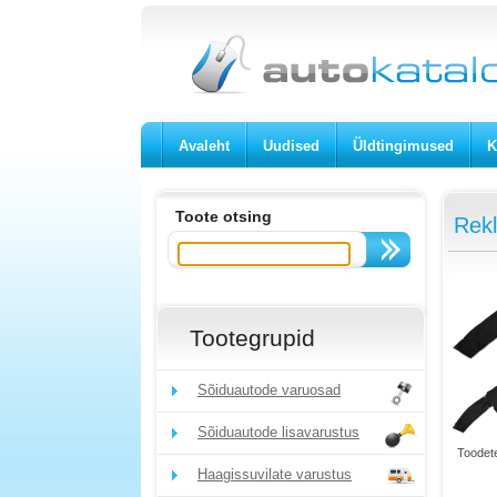
Avaleht
Uudised
Üldtingimused
K
Toote otsing
Rek
Tootegrupid
Sõiduautode varuosad
Sõiduautode lisavarustus
Toodete
Haagissuvilate varustus