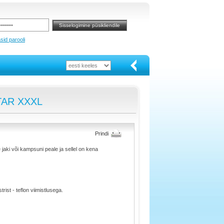
sid parooli
XTAR XXXL
Prindi
 jaki või kampsuni peale ja sellel on kena
rist - teflon viimistlusega.