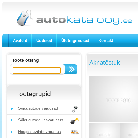
Avaleht
Uudised
Üldtingimused
Kontakt
Toote otsing
Aknatõstuk
Tootegrupid
Sõiduautode varuosad
Sõiduautode lisavarustus
Haagissuvilate varustus