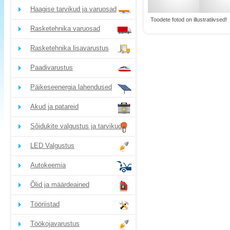
Haagise tarvikud ja varuosad
Toodete fotod on illustratiivsed!
Rasketehnika varuosad
Rasketehnika lisavarustus
Paadivarustus
Päikeseenergia lahendused
Akud ja patareid
Sõidukite valgustus ja tarvikud
LED Valgustus
Autokeemia
Õlid ja määrdeained
Tööriistad
Töökojavarustus