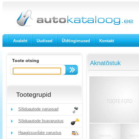
Avaleht
Uudised
Üldtingimused
Kontakt
Toote otsing
Aknatõstuk
Tootegrupid
Sõiduautode varuosad
Sõiduautode lisavarustus
Haagissuvilate varustus