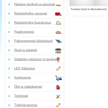
Haagise tarvikud ja varuosad
Toodete fotod on illustratiivsed!
Rasketehnika varuosad
Rasketehnika lisavarustus
Paadivarustus
Päikeseenergia lahendused
Akud ja patareid
Sõidukite valgustus ja tarvikud
LED Valgustus
Autokeemia
Õlid ja määrdeained
Tööriistad
Töökojavarustus