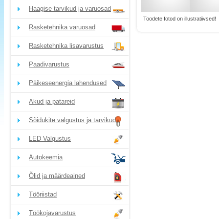
Haagise tarvikud ja varuosad
Toodete fotod on illustratiivsed!
Rasketehnika varuosad
Rasketehnika lisavarustus
Paadivarustus
Päikeseenergia lahendused
Akud ja patareid
Sõidukite valgustus ja tarvikud
LED Valgustus
Autokeemia
Õlid ja määrdeained
Tööriistad
Töökojavarustus