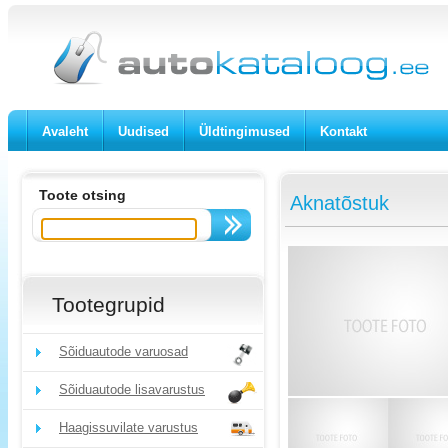
Avaleht
Uudised
Üldtingimused
Kontakt
Toote otsing
Aknatõstuk
Tootegrupid
Sõiduautode varuosad
Sõiduautode lisavarustus
Haagissuvilate varustus