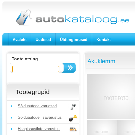
Avaleht
Uudised
Üldtingimused
Kontakt
Toote otsing
Akuklemm
Tootegrupid
Sõiduautode varuosad
Sõiduautode lisavarustus
Haagissuvilate varustus