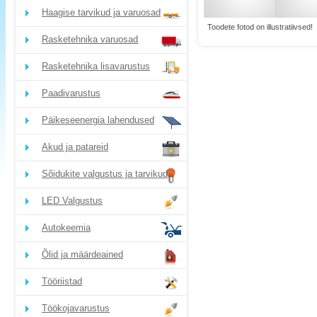
Haagise tarvikud ja varuosad
Toodete fotod on illustratiivsed!
Rasketehnika varuosad
Rasketehnika lisavarustus
Paadivarustus
Päikeseenergia lahendused
Akud ja patareid
Sõidukite valgustus ja tarvikud
LED Valgustus
Autokeemia
Õlid ja määrdeained
Tööriistad
Töökojavarustus