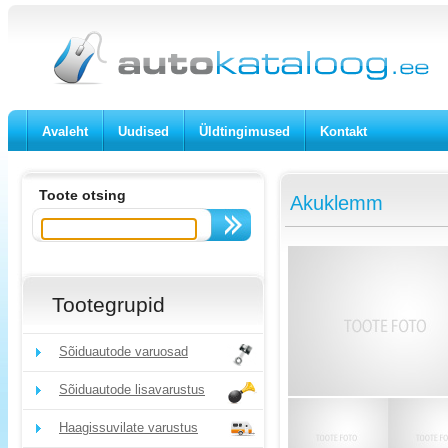
Avaleht
Uudised
Üldtingimused
Kontakt
Toote otsing
Akuklemm
Tootegrupid
Sõiduautode varuosad
Sõiduautode lisavarustus
Haagissuvilate varustus