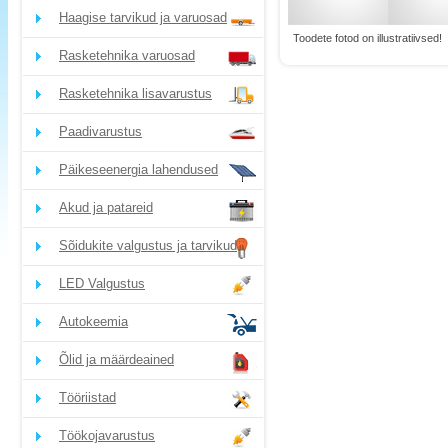
Haagise tarvikud ja varuosad
Toodete fotod on illustratiivsed!
Rasketehnika varuosad
Rasketehnika lisavarustus
Paadivarustus
Päikeseenergia lahendused
Akud ja patareid
Sõidukite valgustus ja tarvikud
LED Valgustus
Autokeemia
Õlid ja määrdeained
Tööriistad
Töökojavarustus