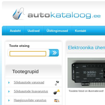
Avaleht
Uudised
Üldtingimused
Kontakt
Toote otsing
Elektroonika ühe
Tootegrupid
Sõiduautode varuosad
Sõiduautode lisavarustus
Toodete fotod on illustratiivsed!
Haagissuvilate varustus