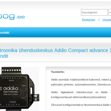
Registreeri
Unusta
ontakt
troonika ühenduskeskus Addio Compact advance 12
undit
Tooteinfo:
Addio asendab traditsioonilised kaitsmed, releed j
pakkudes juhtimist, automatiseerimist, ühenduvust
Addio digitaalsed releeüksused on Addio 
konfigureeritavad elektroonilised juhtseadmed.
Üksused konfigureeritakse litsentseeritava Addio 