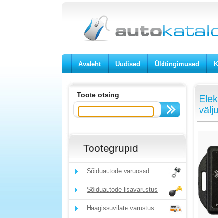
Avaleht
Uudised
Üldtingimused
K
Toote otsing
Elek
välj
Tootegrupid
Sõiduautode varuosad
Sõiduautode lisavarustus
Haagissuvilate varustus