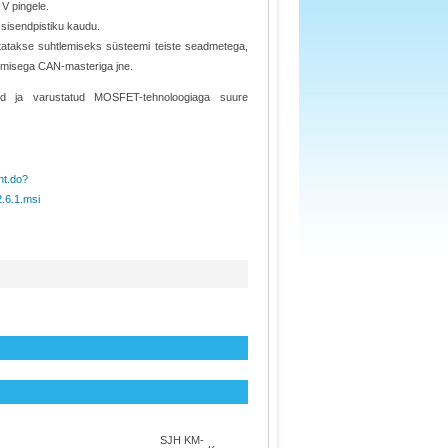
V pingele.
 sisendpistiku kaudu.
atakse suhtlemiseks süsteemi teiste seadmetega,
eerimisega CAN-masteriga jne.
sed ja varustatud MOSFET-tehnoloogiaga suure
nt.do?
.6.1.msi
SJH KM-