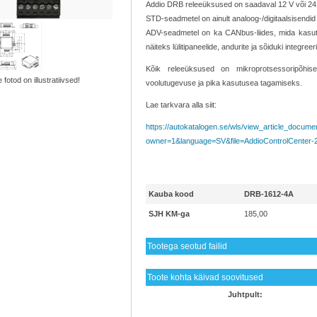
Addio DRB releeüksused on saadaval 12 V või 24 
STD-seadmetel on ainult analoog-/digitaalsisendid
ADV-seadmetel on ka CANbus-liides, mida kasut
näiteks lülitipaneelide, andurite ja sõiduki integr
Kõik releeüksused on mikroprotsessoripõhi
 fotod on illustratiivsed!
voolutugevuse ja pika kasutusea tagamiseks.
Lae tarkvara alla siit:
https://autokatalogen.se/wls/view_article_docume
owner=1&language=SV&file=AddioControlCenter-2
Kauba kood
DRB-1612-4A
SJH KM-ga
185,00
Tootega seotud failid
Toote kohta käivad soovitused
Juhtpult: