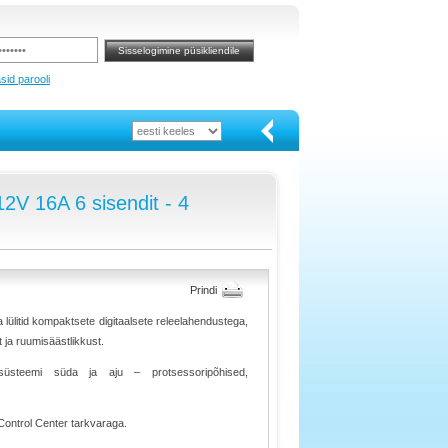
sid parooli
V 16A 6 sisendit - 4
Prindi
a lülitid kompaktsete digitaalsete releelahendustega,
 ja ruumisäästlikkust.
süsteemi süda ja aju – protsessoripõhised,
Control Center tarkvaraga.