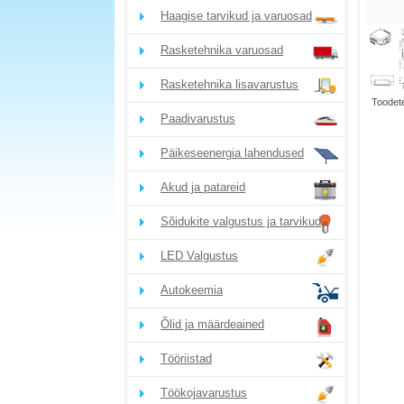
Haagise tarvikud ja varuosad
Rasketehnika varuosad
Rasketehnika lisavarustus
Toodete
Paadivarustus
Päikeseenergia lahendused
Akud ja patareid
Sõidukite valgustus ja tarvikud
LED Valgustus
Autokeemia
Õlid ja määrdeained
Tööriistad
Töökojavarustus