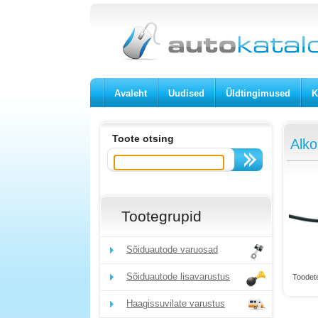
Avaleht
Uudised
Üldtingimused
K
Toote otsing
Alko
Tootegrupid
Sõiduautode varuosad
Sõiduautode lisavarustus
Toodete
Haagissuvilate varustus