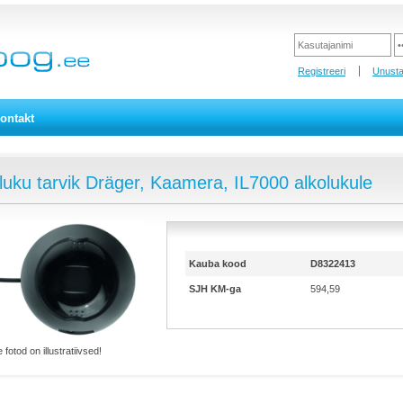
Registreeri
Unusta
ontakt
luku tarvik Dräger, Kaamera, IL7000 alkolukule
Kauba kood
D8322413
SJH KM-ga
594,59
 fotod on illustratiivsed!