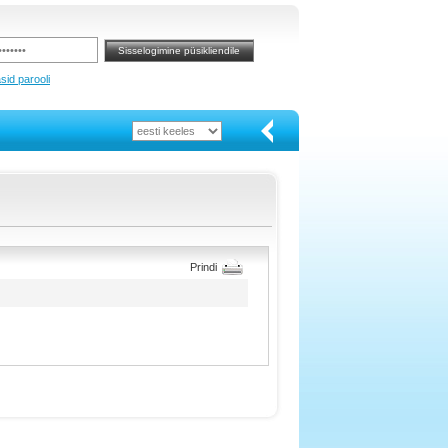
sid parooli
Prindi