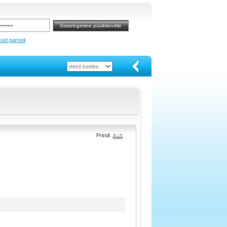
sid parooli
Prindi