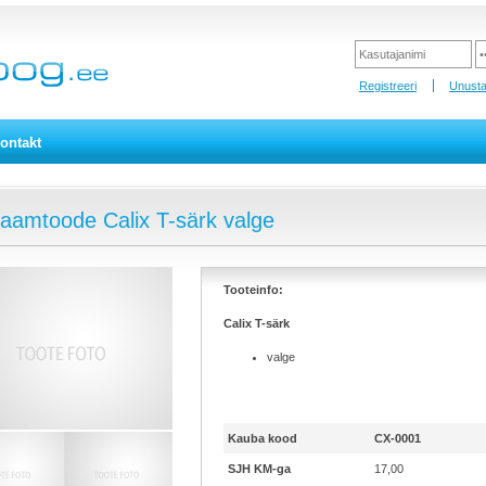
Registreeri
Unusta
ontakt
aamtoode Calix T-särk valge
Tooteinfo:
Calix T-särk
valge
Kauba kood
CX-0001
SJH KM-ga
17,00