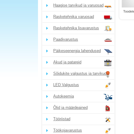
Haagise tarvikud ja varuosad
Toodete
Rasketehnika varuosad
Rasketehnika lisavarustus
Paadivarustus
Päikeseenergia lahendused
Akud ja patareid
Sõidukite valgustus ja tarvikud
LED Valgustus
Autokeemia
Õlid ja määrdeained
Tööriistad
Töökojavarustus