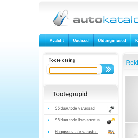
Avaleht
Uudised
Üldtingimused
K
Toote otsing
Rekl
Tootegrupid
Sõiduautode varuosad
Sõiduautode lisavarustus
Haagissuvilate varustus