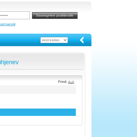
sid parooli
ühjenev
Prindi