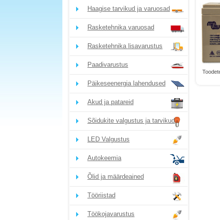
Haagise tarvikud ja varuosad
Rasketehnika varuosad
Rasketehnika lisavarustus
Paadivarustus
Toodete
Päikeseenergia lahendused
Akud ja patareid
Sõidukite valgustus ja tarvikud
LED Valgustus
Autokeemia
Õlid ja määrdeained
Tööriistad
Töökojavarustus