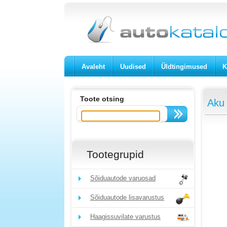
Avaleht
Uudised
Üldtingimused
K
Toote otsing
Aku
Tootegrupid
Sõiduautode varuosad
Sõiduautode lisavarustus
Haagissuvilate varustus