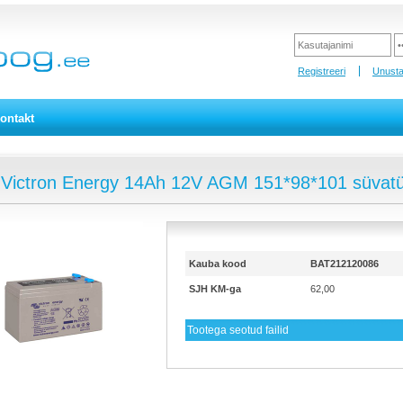
Registreeri
Unusta
ontakt
 Victron Energy 14Ah 12V AGM 151*98*101 süvat
Kauba kood
BAT212120086
SJH KM-ga
62,00
Tootega seotud failid