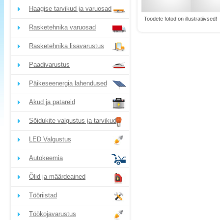
Haagise tarvikud ja varuosad
Toodete fotod on illustratiivsed!
Rasketehnika varuosad
Rasketehnika lisavarustus
Paadivarustus
Päikeseenergia lahendused
Akud ja patareid
Sõidukite valgustus ja tarvikud
LED Valgustus
Autokeemia
Õlid ja määrdeained
Tööriistad
Töökojavarustus