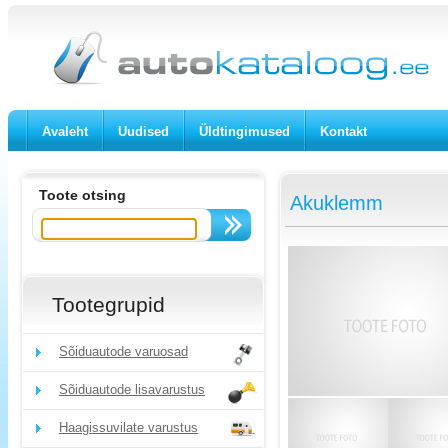
Avaleht
Uudised
Üldtingimused
Kontakt
Toote otsing
Akuklemm
Tootegrupid
Sõiduautode varuosad
Sõiduautode lisavarustus
Haagissuvilate varustus