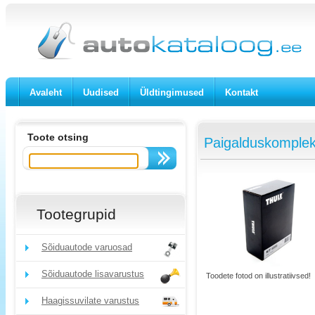
Avaleht
Uudised
Üldtingimused
Kontakt
Toote otsing
Paigalduskomplek
Tootegrupid
Sõiduautode varuosad
Sõiduautode lisavarustus
Toodete fotod on illustratiivsed!
Haagissuvilate varustus