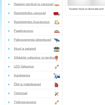
Haagise tarvikud ja varuosad
Toodete fotod on illustratiivsed!
Rasketehnika varuosad
Rasketehnika lisavarustus
Paadivarustus
Päikeseenergia lahendused
Akud ja patareid
Sõidukite valgustus ja tarvikud
LED Valgustus
Autokeemia
Õlid ja määrdeained
Tööriistad
Töökojavarustus