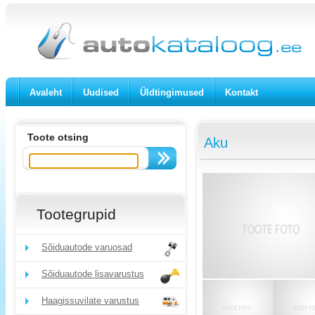
Avaleht
Uudised
Üldtingimused
Kontakt
Toote otsing
Aku
Tootegrupid
Sõiduautode varuosad
Sõiduautode lisavarustus
Haagissuvilate varustus