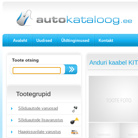
Avaleht
Uudised
Üldtingimused
Kontakt
Toote otsing
Anduri kaabel KI
Tootegrupid
Sõiduautode varuosad
Sõiduautode lisavarustus
Haagissuvilate varustus