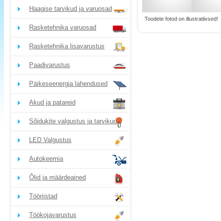
Haagise tarvikud ja varuosad
Toodete fotod on illustratiivsed!
Rasketehnika varuosad
Rasketehnika lisavarustus
Paadivarustus
Päikeseenergia lahendused
Akud ja patareid
Sõidukite valgustus ja tarvikud
LED Valgustus
Autokeemia
Õlid ja määrdeained
Tööriistad
Töökojavarustus