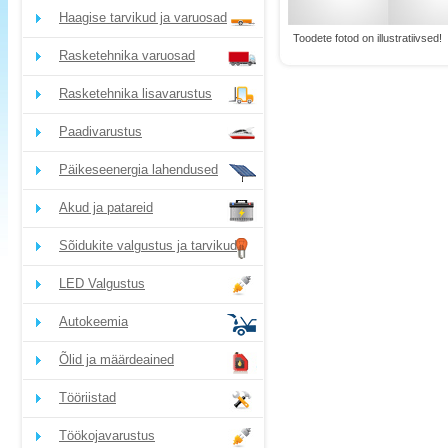
Haagise tarvikud ja varuosad
Toodete fotod on illustratiivsed!
Rasketehnika varuosad
Rasketehnika lisavarustus
Paadivarustus
Päikeseenergia lahendused
Akud ja patareid
Sõidukite valgustus ja tarvikud
LED Valgustus
Autokeemia
Õlid ja määrdeained
Tööriistad
Töökojavarustus