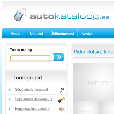
Avaleht
Uudised
Üldtingimused
Kontakt
Toote otsing
Piduriklotsid, ket
Tootegrupid
Sõiduautode varuosad
Sõiduautode lisavarustus
Haagissuvilate varustus